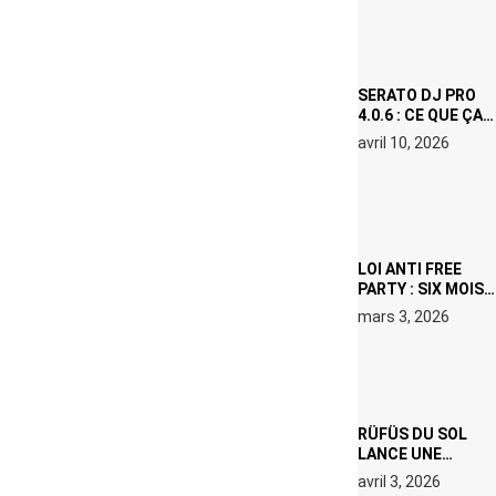
OU LE DOUBLE
VISAGE D’UNE
ICÔNE
SURCHAUFFÉE
SERATO DJ PRO
4.0.6 : CE QUE ÇA
CHANGE, MÊME SI
avril 10, 2026
VOUS N’ÊTES NI
DJ NI
PRODUCTEUR·ICE
LOI ANTI FREE
PARTY : SIX MOIS
DE PRISON ET 5
mars 3, 2026
000 € D’AMENDE
PROPOSÉS LE 9
AVRIL
RÜFÜS DU SOL
LANCE UNE
RÉSIDENCE DJ
avril 3, 2026
SET DE QUATRE