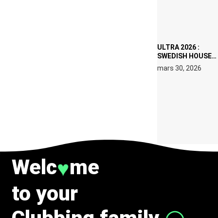
DATES À PACHA
IBIZA EN JUILLET
2026
ULTRA 2026 :
SWEDISH HOUSE
MAFIA RETROUVE
mars 30, 2026
ERIC PRYDZ DANS
UN MOMENT
CHARGÉ DE
SYMBOLE
Welc
me
♥
to your