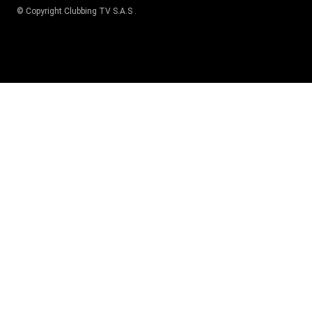
© Copyright
Clubbing TV S.A.S
.