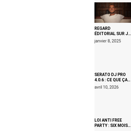
REGARD
ÉDITORIAL SUR JE
M’APPELLE TIM
janvier 8, 2025
(NETFLIX) : AVICII,
OU LE DOUBLE
VISAGE D’UNE
ICÔNE
SURCHAUFFÉE
SERATO DJ PRO
4.0.6 : CE QUE ÇA
CHANGE, MÊME SI
avril 10, 2026
VOUS N’ÊTES NI
DJ NI
PRODUCTEUR·ICE
LOI ANTI FREE
PARTY : SIX MOIS
DE PRISON ET 5