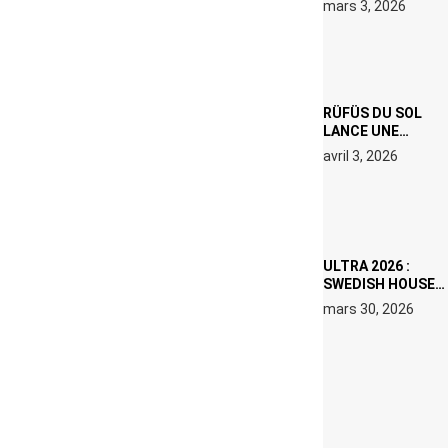
mars 3, 2026
000 € D’AMENDE
PROPOSÉS LE 9
AVRIL
RÜFÜS DU SOL
LANCE UNE
RÉSIDENCE DJ
avril 3, 2026
SET DE QUATRE
DATES À PACHA
IBIZA EN JUILLET
2026
ULTRA 2026 :
SWEDISH HOUSE
MAFIA RETROUVE
mars 30, 2026
ERIC PRYDZ DANS
UN MOMENT
CHARGÉ DE
SYMBOLE