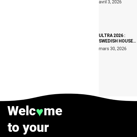
avril 3, 2026
SET DE QUATRE
DATES À PACHA
IBIZA EN JUILLET
2026
ULTRA 2026 :
SWEDISH HOUSE
MAFIA RETROUVE
mars 30, 2026
ERIC PRYDZ DANS
UN MOMENT
CHARGÉ DE
SYMBOLE
Welc
me
♥
to your