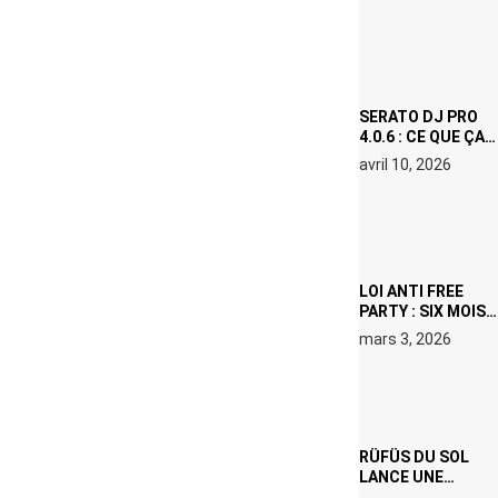
(NETFLIX) : AVICII,
OU LE DOUBLE
VISAGE D’UNE
ICÔNE
SURCHAUFFÉE
SERATO DJ PRO
4.0.6 : CE QUE ÇA
CHANGE, MÊME SI
avril 10, 2026
VOUS N’ÊTES NI
DJ NI
PRODUCTEUR·ICE
LOI ANTI FREE
PARTY : SIX MOIS
DE PRISON ET 5
mars 3, 2026
000 € D’AMENDE
PROPOSÉS LE 9
AVRIL
RÜFÜS DU SOL
LANCE UNE
RÉSIDENCE DJ