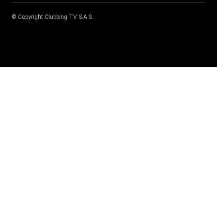
© Copyright
Clubbing TV S.A.S
.