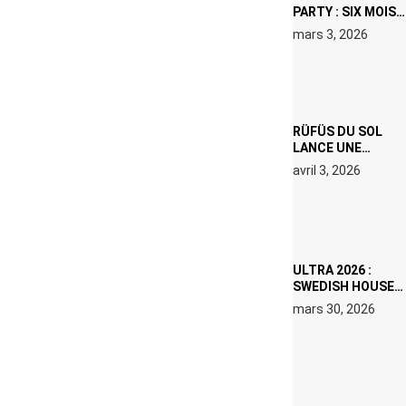
PARTY : SIX MOIS
DE PRISON ET 5
mars 3, 2026
000 € D’AMENDE
PROPOSÉS LE 9
AVRIL
RÜFÜS DU SOL
LANCE UNE
RÉSIDENCE DJ
avril 3, 2026
SET DE QUATRE
DATES À PACHA
IBIZA EN JUILLET
2026
ULTRA 2026 :
SWEDISH HOUSE
MAFIA RETROUVE
mars 30, 2026
ERIC PRYDZ DANS
UN MOMENT
CHARGÉ DE
SYMBOLE