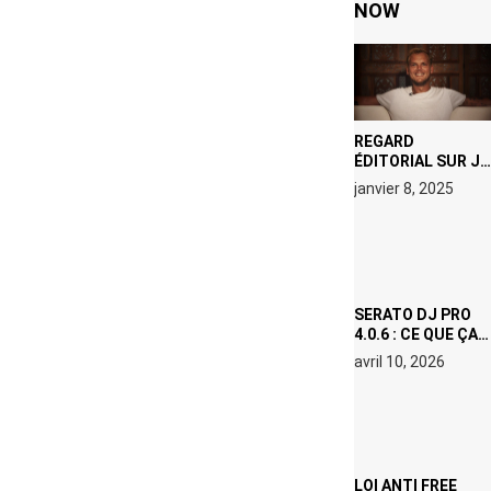
NOW
REGARD
ÉDITORIAL SUR JE
M’APPELLE TIM
janvier 8, 2025
(NETFLIX) : AVICII,
OU LE DOUBLE
VISAGE D’UNE
ICÔNE
SURCHAUFFÉE
SERATO DJ PRO
4.0.6 : CE QUE ÇA
CHANGE, MÊME SI
avril 10, 2026
VOUS N’ÊTES NI
DJ NI
PRODUCTEUR·ICE
LOI ANTI FREE