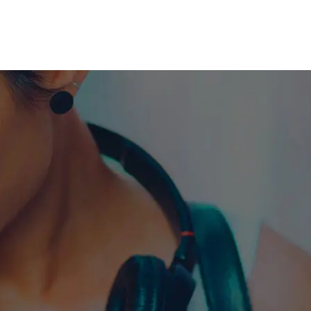
me machine
Live TV
Videos
News
Features
NETWORK