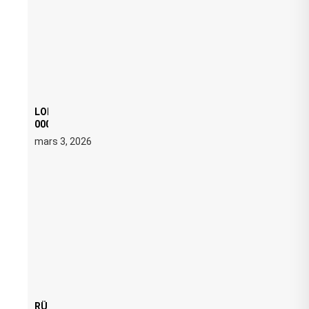
LOI ANTI FREE PARTY : SIX MOIS DE PRISON ET 5
000 € D’AMENDE PROPOSÉS LE 9 AVRIL
mars 3, 2026
RÜFÜS DU SOL LANCE UNE RÉSIDENCE DJ SET DE