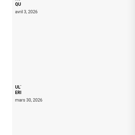
QUATRE DATES À PACHA IBIZA EN JUILLET 2026
avril 3, 2026
ULTRA 2026 : SWEDISH HOUSE MAFIA RETROUVE
ERIC PRYDZ DANS UN MOMENT CHARGÉ DE
SYMBOLE
mars 30, 2026