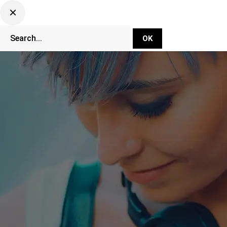
DJ Set Ti
Network
CLUBBING TV 