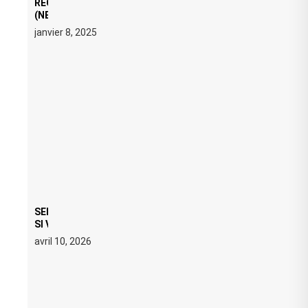
REGARD ÉDITORIAL SUR JE M’APPELLE TIM
(NETFLIX) : AVICII, OU LE DOUBLE VISAGE D’UNE
ICÔNE SURCHAUFFÉE
janvier 8, 2025
SERATO DJ PRO 4.0.6 : CE QUE ÇA CHANGE, MÊME
SI VOUS N’ÊTES NI DJ NI PRODUCTEUR·ICE
avril 10, 2026