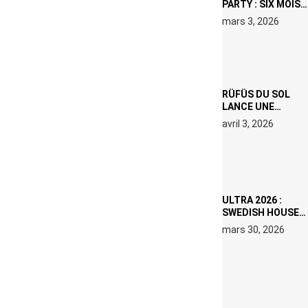
PARTY : SIX MOIS
DE PRISON ET 5
mars 3, 2026
000 € D’AMENDE
PROPOSÉS LE 9
AVRIL
RÜFÜS DU SOL
LANCE UNE
RÉSIDENCE DJ
avril 3, 2026
SET DE QUATRE
DATES À PACHA
IBIZA EN JUILLET
2026
ULTRA 2026 :
SWEDISH HOUSE
MAFIA RETROUVE
mars 30, 2026
ERIC PRYDZ DANS
UN MOMENT
CHARGÉ DE
SYMBOLE