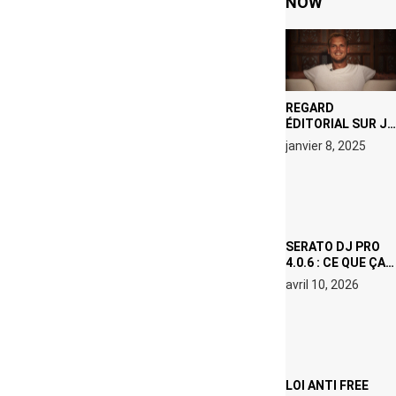
NOW
REGARD
ÉDITORIAL SUR JE
M’APPELLE TIM
janvier 8, 2025
(NETFLIX) : AVICII,
OU LE DOUBLE
VISAGE D’UNE
ICÔNE
SURCHAUFFÉE
SERATO DJ PRO
4.0.6 : CE QUE ÇA
CHANGE, MÊME SI
avril 10, 2026
VOUS N’ÊTES NI
DJ NI
PRODUCTEUR·ICE
LOI ANTI FREE