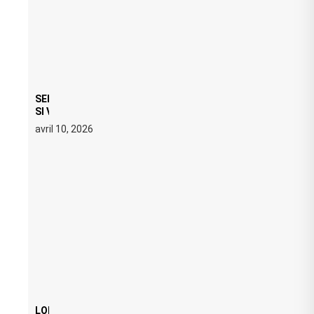
SERATO DJ PRO 4.0.6 : CE QUE ÇA CHANGE, MÊME
SI VOUS N’ÊTES NI DJ NI PRODUCTEUR·ICE
avril 10, 2026
LOI ANTI FREE PARTY : SIX MOIS DE PRISON ET 5