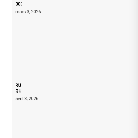
000 € D’AMENDE PROPOSÉS LE 9 AVRIL
mars 3, 2026
RÜFÜS DU SOL LANCE UNE RÉSIDENCE DJ SET DE
QUATRE DATES À PACHA IBIZA EN JUILLET 2026
avril 3, 2026