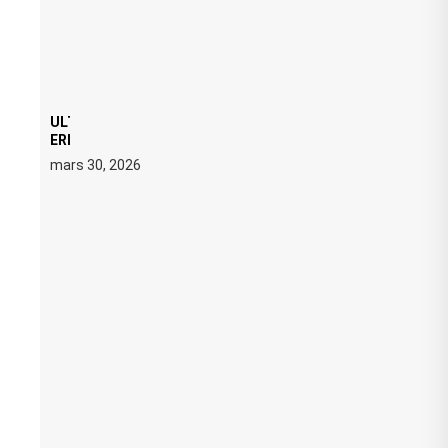
ULTRA 2026 : SWEDISH HOUSE MAFIA RETROUVE
ERIC PRYDZ DANS UN MOMENT CHARGÉ DE
SYMBOLE
mars 30, 2026