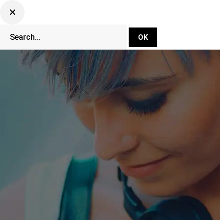
DJ Set Ti
Network
CLUBBING TV 