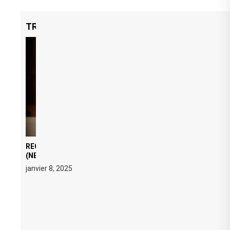
TRENDING NOW
REGARD ÉDITORIAL SUR JE M’APPELLE TIM
(NETFLIX) : AVICII, OU LE DOUBLE VISAGE D’UNE
ICÔNE SURCHAUFFÉE
janvier 8, 2025