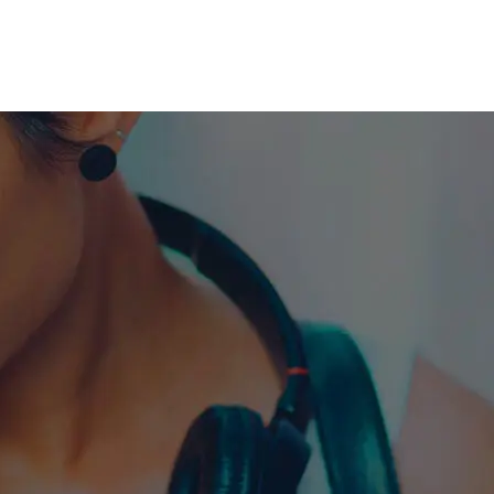
me machine
Live TV
Videos
News
Features
NETWORK