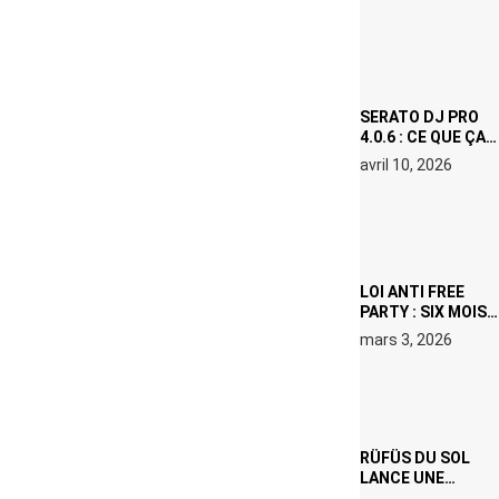
(NETFLIX) : AVICII,
OU LE DOUBLE
VISAGE D’UNE
ICÔNE
SURCHAUFFÉE
SERATO DJ PRO
4.0.6 : CE QUE ÇA
CHANGE, MÊME SI
avril 10, 2026
VOUS N’ÊTES NI
DJ NI
PRODUCTEUR·ICE
LOI ANTI FREE
PARTY : SIX MOIS
DE PRISON ET 5
mars 3, 2026
000 € D’AMENDE
PROPOSÉS LE 9
AVRIL
RÜFÜS DU SOL
LANCE UNE
RÉSIDENCE DJ