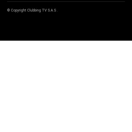
© Copyright
Clubbing TV S.A.S
.