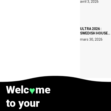
avril 3, 2026
SET DE QUATRE
DATES À PACHA
IBIZA EN JUILLET
2026
ULTRA 2026 :
SWEDISH HOUSE
MAFIA RETROUVE
mars 30, 2026
ERIC PRYDZ DANS
UN MOMENT
CHARGÉ DE
SYMBOLE
Welc
me
♥
to your