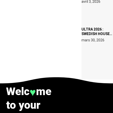
avril 3, 2026
SET DE QUATRE
DATES À PACHA
IBIZA EN JUILLET
2026
ULTRA 2026 :
SWEDISH HOUSE
MAFIA RETROUVE
mars 30, 2026
ERIC PRYDZ DANS
UN MOMENT
CHARGÉ DE
SYMBOLE
Welc
me
♥
to your