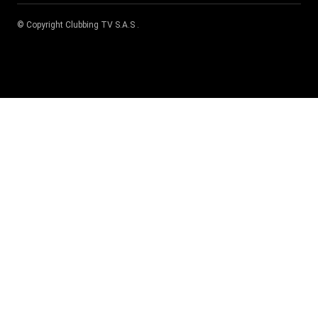
© Copyright
Clubbing TV S.A.S
.