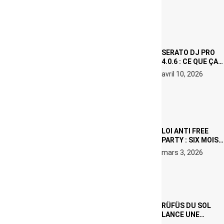
(NETFLIX) : AVICII,
OU LE DOUBLE
VISAGE D’UNE
ICÔNE
SURCHAUFFÉE
SERATO DJ PRO
4.0.6 : CE QUE ÇA
CHANGE, MÊME SI
avril 10, 2026
VOUS N’ÊTES NI
DJ NI
PRODUCTEUR·ICE
LOI ANTI FREE
PARTY : SIX MOIS
DE PRISON ET 5
mars 3, 2026
000 € D’AMENDE
PROPOSÉS LE 9
AVRIL
RÜFÜS DU SOL
LANCE UNE
RÉSIDENCE DJ