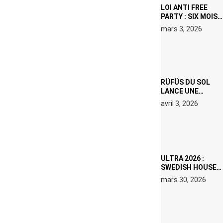
LOI ANTI FREE
PARTY : SIX MOIS
DE PRISON ET 5
mars 3, 2026
000 € D’AMENDE
PROPOSÉS LE 9
AVRIL
RÜFÜS DU SOL
LANCE UNE
RÉSIDENCE DJ
avril 3, 2026
SET DE QUATRE
DATES À PACHA
IBIZA EN JUILLET
2026
ULTRA 2026 :
SWEDISH HOUSE
MAFIA RETROUVE
mars 30, 2026
ERIC PRYDZ DANS
UN MOMENT
CHARGÉ DE
SYMBOLE