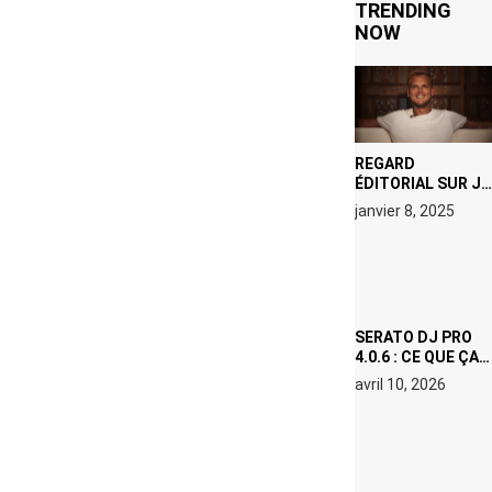
TRENDING
NOW
REGARD
ÉDITORIAL SUR JE
M’APPELLE TIM
janvier 8, 2025
(NETFLIX) : AVICII,
OU LE DOUBLE
VISAGE D’UNE
ICÔNE
SURCHAUFFÉE
SERATO DJ PRO
4.0.6 : CE QUE ÇA
CHANGE, MÊME SI
avril 10, 2026
VOUS N’ÊTES NI
DJ NI
PRODUCTEUR·ICE