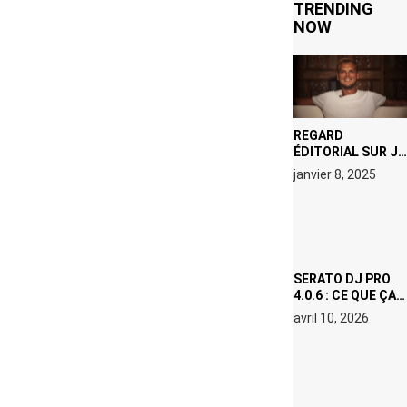
TRENDING
NOW
REGARD
ÉDITORIAL SUR JE
M’APPELLE TIM
janvier 8, 2025
(NETFLIX) : AVICII,
OU LE DOUBLE
VISAGE D’UNE
ICÔNE
SURCHAUFFÉE
SERATO DJ PRO
4.0.6 : CE QUE ÇA
CHANGE, MÊME SI
avril 10, 2026
VOUS N’ÊTES NI
DJ NI
PRODUCTEUR·ICE