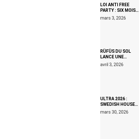
LOI ANTI FREE
PARTY : SIX MOIS
DE PRISON ET 5
mars 3, 2026
000 € D’AMENDE
PROPOSÉS LE 9
AVRIL
RÜFÜS DU SOL
LANCE UNE
RÉSIDENCE DJ
avril 3, 2026
SET DE QUATRE
DATES À PACHA
IBIZA EN JUILLET
2026
ULTRA 2026 :
SWEDISH HOUSE
MAFIA RETROUVE
mars 30, 2026
ERIC PRYDZ DANS
UN MOMENT
CHARGÉ DE
SYMBOLE