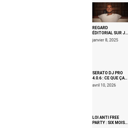
REGARD
ÉDITORIAL SUR JE
M’APPELLE TIM
janvier 8, 2025
(NETFLIX) : AVICII,
OU LE DOUBLE
VISAGE D’UNE
ICÔNE
SURCHAUFFÉE
SERATO DJ PRO
4.0.6 : CE QUE ÇA
CHANGE, MÊME SI
avril 10, 2026
VOUS N’ÊTES NI
DJ NI
PRODUCTEUR·ICE
LOI ANTI FREE
PARTY : SIX MOIS
DE PRISON ET 5