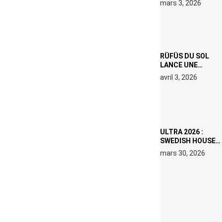
mars 3, 2026
000 € D’AMENDE
PROPOSÉS LE 9
AVRIL
RÜFÜS DU SOL
LANCE UNE
RÉSIDENCE DJ
avril 3, 2026
SET DE QUATRE
DATES À PACHA
IBIZA EN JUILLET
2026
ULTRA 2026 :
SWEDISH HOUSE
MAFIA RETROUVE
mars 30, 2026
ERIC PRYDZ DANS
UN MOMENT
CHARGÉ DE
SYMBOLE