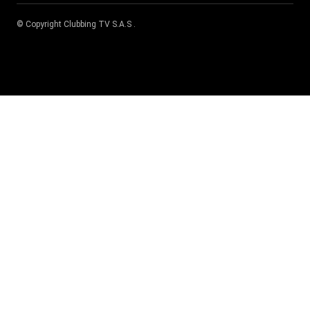
© Copyright
Clubbing TV S.A.S
.