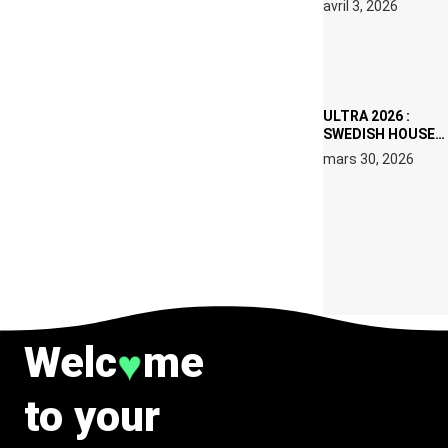
avril 3, 2026
SET DE QUATRE
DATES À PACHA
IBIZA EN JUILLET
2026
ULTRA 2026 :
SWEDISH HOUSE
MAFIA RETROUVE
mars 30, 2026
ERIC PRYDZ DANS
UN MOMENT
CHARGÉ DE
SYMBOLE
Welc
me
♥
to your