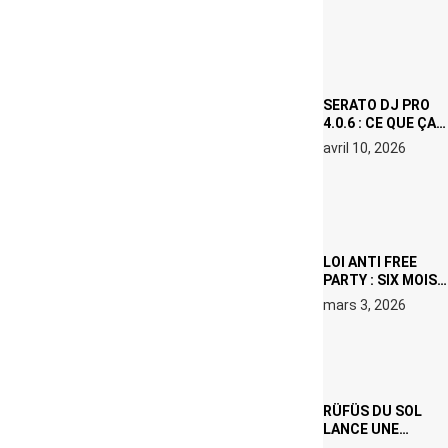
(NETFLIX) : AVICII,
OU LE DOUBLE
VISAGE D’UNE
ICÔNE
SURCHAUFFÉE
SERATO DJ PRO
4.0.6 : CE QUE ÇA
CHANGE, MÊME SI
avril 10, 2026
VOUS N’ÊTES NI
DJ NI
PRODUCTEUR·ICE
LOI ANTI FREE
PARTY : SIX MOIS
DE PRISON ET 5
mars 3, 2026
000 € D’AMENDE
PROPOSÉS LE 9
AVRIL
RÜFÜS DU SOL
LANCE UNE
RÉSIDENCE DJ