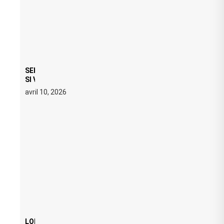
SERATO DJ PRO 4.0.6 : CE QUE ÇA CHANGE, MÊME
SI VOUS N’ÊTES NI DJ NI PRODUCTEUR·ICE
avril 10, 2026
LOI ANTI FREE PARTY : SIX MOIS DE PRISON ET 5