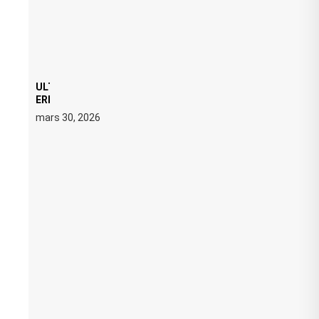
ULTRA 2026 : SWEDISH HOUSE MAFIA RETROUVE
ERIC PRYDZ DANS UN MOMENT CHARGÉ DE
SYMBOLE
mars 30, 2026