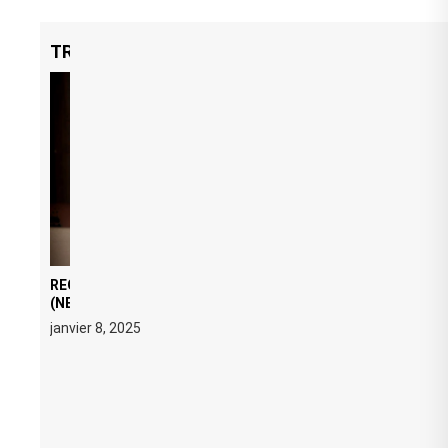
TRENDING NOW
REGARD ÉDITORIAL SUR JE M’APPELLE TIM
(NETFLIX) : AVICII, OU LE DOUBLE VISAGE D’UNE
ICÔNE SURCHAUFFÉE
janvier 8, 2025