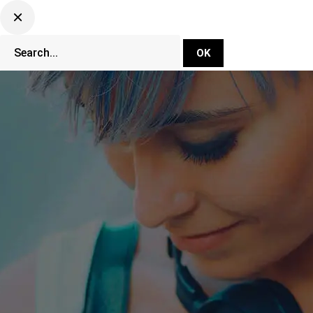
DJ Set Ti
Network
CLUBBING TV 