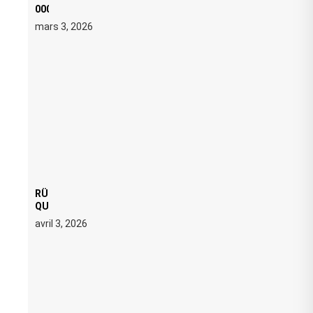
000 € D’AMENDE PROPOSÉS LE 9 AVRIL
mars 3, 2026
RÜFÜS DU SOL LANCE UNE RÉSIDENCE DJ SET DE
QUATRE DATES À PACHA IBIZA EN JUILLET 2026
avril 3, 2026