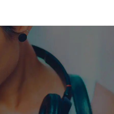
me machine
Live TV
Videos
News
Features
NETWORK