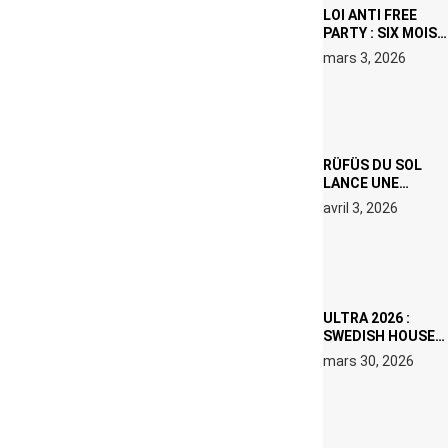
LOI ANTI FREE
PARTY : SIX MOIS
DE PRISON ET 5
mars 3, 2026
000 € D’AMENDE
PROPOSÉS LE 9
AVRIL
RÜFÜS DU SOL
LANCE UNE
RÉSIDENCE DJ
avril 3, 2026
SET DE QUATRE
DATES À PACHA
IBIZA EN JUILLET
2026
ULTRA 2026 :
SWEDISH HOUSE
MAFIA RETROUVE
mars 30, 2026
ERIC PRYDZ DANS
UN MOMENT
CHARGÉ DE
SYMBOLE