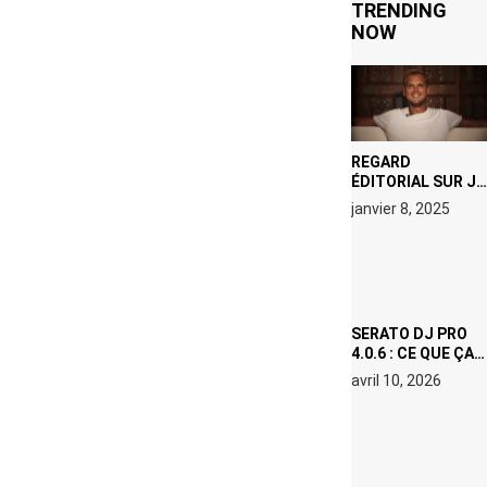
TRENDING
NOW
REGARD
ÉDITORIAL SUR JE
M’APPELLE TIM
janvier 8, 2025
(NETFLIX) : AVICII,
OU LE DOUBLE
VISAGE D’UNE
ICÔNE
SURCHAUFFÉE
SERATO DJ PRO
4.0.6 : CE QUE ÇA
CHANGE, MÊME SI
avril 10, 2026
VOUS N’ÊTES NI
DJ NI
PRODUCTEUR·ICE