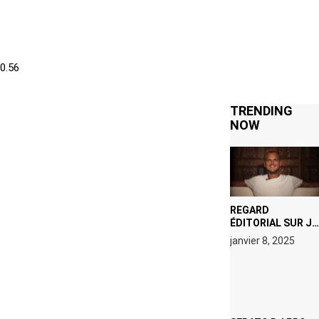
JUSTICE
TRENDING
NOW
REGARD
ÉDITORIAL SUR JE
M’APPELLE TIM
janvier 8, 2025
(NETFLIX) : AVICII,
OU LE DOUBLE
VISAGE D’UNE
ICÔNE
SURCHAUFFÉE