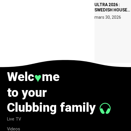
ULTRA 2026 :
SWEDISH HOUSE
MAFIA RETROUVE
mars 30, 2026
ERIC PRYDZ DANS
UN MOMENT
CHARGÉ DE
SYMBOLE
Welc
me
♥
to your
Clubbing family
Live TV
Videos