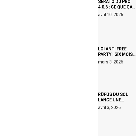
SERATO DJ PRO
4.0.6 : CE QUE ÇA
CHANGE, MÊME SI
avril 10, 2026
VOUS N’ÊTES NI
DJ NI
PRODUCTEUR·ICE
LOI ANTI FREE
PARTY : SIX MOIS
DE PRISON ET 5
mars 3, 2026
000 € D’AMENDE
PROPOSÉS LE 9
AVRIL
RÜFÜS DU SOL
LANCE UNE
RÉSIDENCE DJ
avril 3, 2026
SET DE QUATRE
DATES À PACHA
IBIZA EN JUILLET
2026