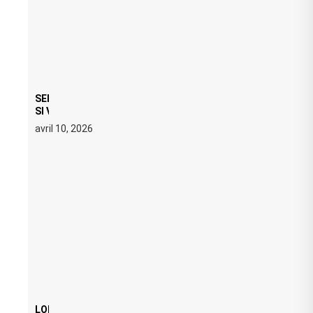
SERATO DJ PRO 4.0.6 : CE QUE ÇA CHANGE, MÊME
SI VOUS N’ÊTES NI DJ NI PRODUCTEUR·ICE
avril 10, 2026
LOI ANTI FREE PARTY : SIX MOIS DE PRISON ET 5