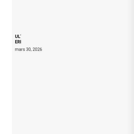
ULTRA 2026 : SWEDISH HOUSE MAFIA RETROUVE
ERIC PRYDZ DANS UN MOMENT CHARGÉ DE
SYMBOLE
mars 30, 2026