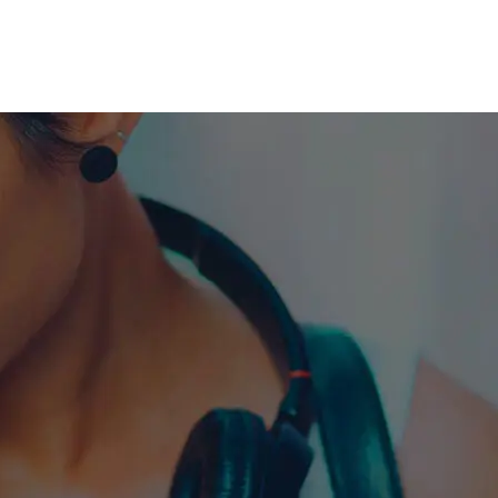
me machine
Live TV
Videos
News
Features
NETWORK