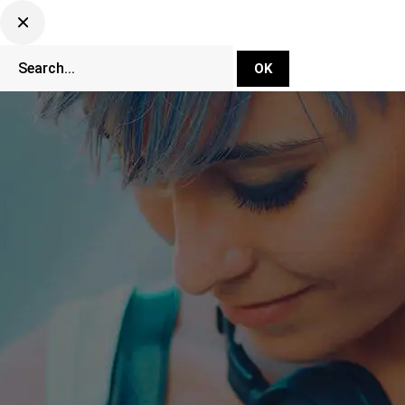
DJ Set Ti
Network
CLUBBING TV 