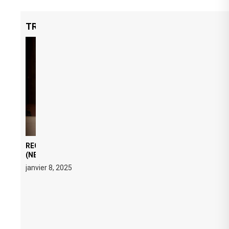
TRENDING NOW
REGARD ÉDITORIAL SUR JE M’APPELLE TIM
(NETFLIX) : AVICII, OU LE DOUBLE VISAGE D’UNE
ICÔNE SURCHAUFFÉE
janvier 8, 2025