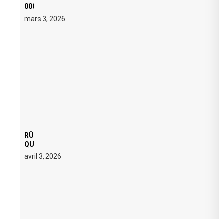
000 € D’AMENDE PROPOSÉS LE 9 AVRIL
mars 3, 2026
RÜFÜS DU SOL LANCE UNE RÉSIDENCE DJ SET DE
QUATRE DATES À PACHA IBIZA EN JUILLET 2026
avril 3, 2026