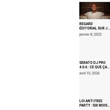
REGARD
ÉDITORIAL SUR JE
M’APPELLE TIM
janvier 8, 2025
(NETFLIX) : AVICII,
OU LE DOUBLE
VISAGE D’UNE
ICÔNE
SURCHAUFFÉE
SERATO DJ PRO
4.0.6 : CE QUE ÇA
CHANGE, MÊME SI
avril 10, 2026
VOUS N’ÊTES NI
DJ NI
PRODUCTEUR·ICE
LOI ANTI FREE
PARTY : SIX MOIS
DE PRISON ET 5