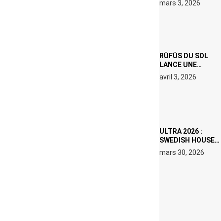
mars 3, 2026
000 € D’AMENDE
PROPOSÉS LE 9
AVRIL
RÜFÜS DU SOL
LANCE UNE
RÉSIDENCE DJ
avril 3, 2026
SET DE QUATRE
DATES À PACHA
IBIZA EN JUILLET
2026
ULTRA 2026 :
SWEDISH HOUSE
MAFIA RETROUVE
mars 30, 2026
ERIC PRYDZ DANS
UN MOMENT
CHARGÉ DE
SYMBOLE