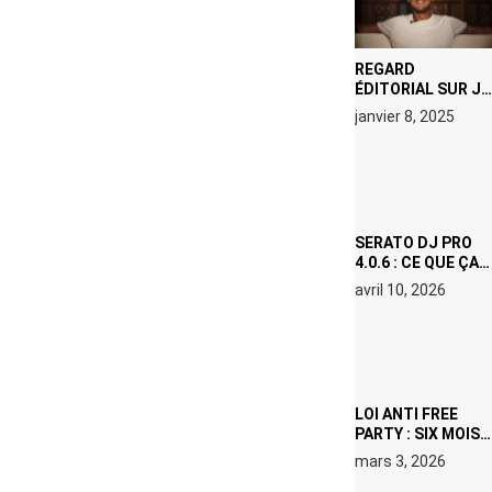
REGARD
ÉDITORIAL SUR JE
M’APPELLE TIM
janvier 8, 2025
(NETFLIX) : AVICII,
OU LE DOUBLE
VISAGE D’UNE
ICÔNE
SURCHAUFFÉE
SERATO DJ PRO
4.0.6 : CE QUE ÇA
CHANGE, MÊME SI
avril 10, 2026
VOUS N’ÊTES NI
DJ NI
PRODUCTEUR·ICE
LOI ANTI FREE
PARTY : SIX MOIS
DE PRISON ET 5
mars 3, 2026
000 € D’AMENDE