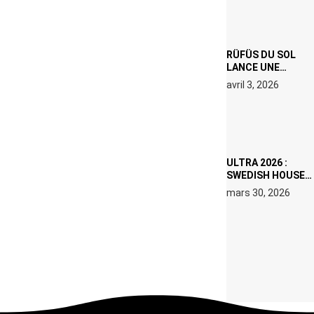
PROPOSÉS LE 9
AVRIL
RÜFÜS DU SOL
LANCE UNE
RÉSIDENCE DJ
avril 3, 2026
SET DE QUATRE
DATES À PACHA
IBIZA EN JUILLET
2026
ULTRA 2026 :
SWEDISH HOUSE
MAFIA RETROUVE
mars 30, 2026
ERIC PRYDZ DANS
UN MOMENT
CHARGÉ DE
SYMBOLE