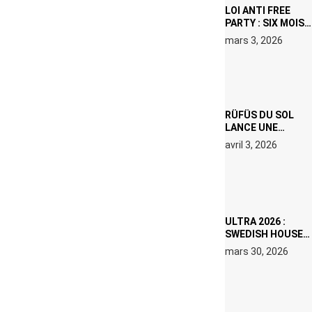
LOI ANTI FREE
PARTY : SIX MOIS
DE PRISON ET 5
mars 3, 2026
000 € D’AMENDE
PROPOSÉS LE 9
AVRIL
RÜFÜS DU SOL
LANCE UNE
RÉSIDENCE DJ
avril 3, 2026
SET DE QUATRE
DATES À PACHA
IBIZA EN JUILLET
2026
ULTRA 2026 :
SWEDISH HOUSE
MAFIA RETROUVE
mars 30, 2026
ERIC PRYDZ DANS
UN MOMENT
CHARGÉ DE
SYMBOLE