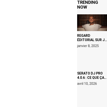
TRENDING
NOW
REGARD
ÉDITORIAL SUR JE
M’APPELLE TIM
janvier 8, 2025
(NETFLIX) : AVICII,
OU LE DOUBLE
VISAGE D’UNE
ICÔNE
SURCHAUFFÉE
SERATO DJ PRO
4.0.6 : CE QUE ÇA
CHANGE, MÊME SI
avril 10, 2026
VOUS N’ÊTES NI
DJ NI
PRODUCTEUR·ICE