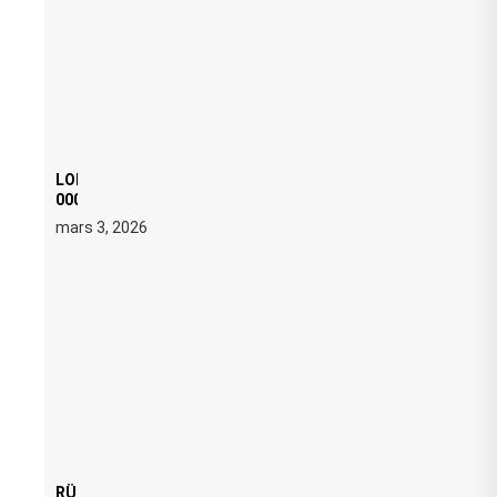
LOI ANTI FREE PARTY : SIX MOIS DE PRISON ET 5
000 € D’AMENDE PROPOSÉS LE 9 AVRIL
mars 3, 2026
RÜFÜS DU SOL LANCE UNE RÉSIDENCE DJ SET DE