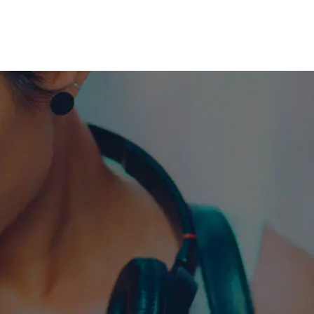
me machine
Live TV
Videos
News
Features
NETWORK