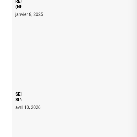
REGARD ÉDITORIAL SUR JE M’APPELLE TIM
(NETFLIX) : AVICII, OU LE DOUBLE VISAGE D’UNE
ICÔNE SURCHAUFFÉE
janvier 8, 2025
SERATO DJ PRO 4.0.6 : CE QUE ÇA CHANGE, MÊME
SI VOUS N’ÊTES NI DJ NI PRODUCTEUR·ICE
avril 10, 2026