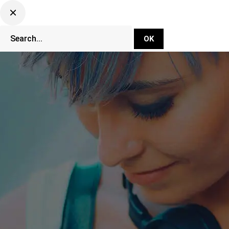
DJ Set Ti
Network
CLUBBING TV 