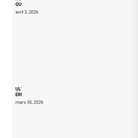
QUATRE DATES À PACHA IBIZA EN JUILLET 2026
avril 3, 2026
ULTRA 2026 : SWEDISH HOUSE MAFIA RETROUVE
ERIC PRYDZ DANS UN MOMENT CHARGÉ DE
SYMBOLE
mars 30, 2026