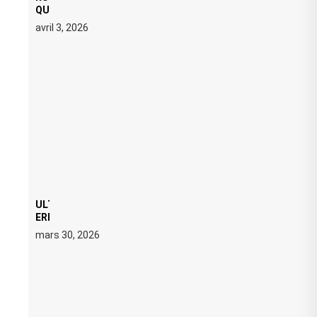
QUATRE DATES À PACHA IBIZA EN JUILLET 2026
avril 3, 2026
ULTRA 2026 : SWEDISH HOUSE MAFIA RETROUVE
ERIC PRYDZ DANS UN MOMENT CHARGÉ DE
SYMBOLE
mars 30, 2026