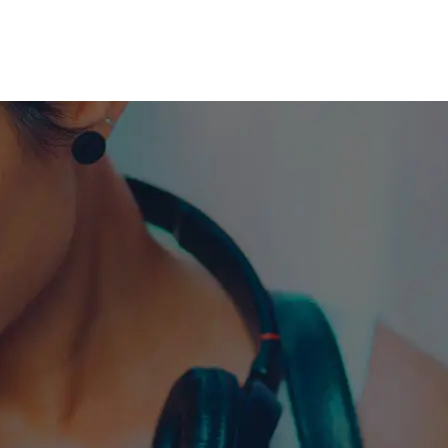
me machine
Live TV
Videos
News
Features
NETWORK