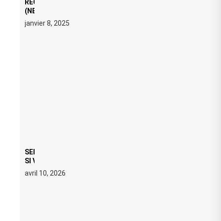
REGARD ÉDITORIAL SUR JE M’APPELLE TIM
(NETFLIX) : AVICII, OU LE DOUBLE VISAGE D’UNE
ICÔNE SURCHAUFFÉE
janvier 8, 2025
SERATO DJ PRO 4.0.6 : CE QUE ÇA CHANGE, MÊME
SI VOUS N’ÊTES NI DJ NI PRODUCTEUR·ICE
avril 10, 2026