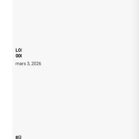
LOI ANTI FREE PARTY : SIX MOIS DE PRISON ET 5
000 € D’AMENDE PROPOSÉS LE 9 AVRIL
mars 3, 2026
RÜFÜS DU SOL LANCE UNE RÉSIDENCE DJ SET DE