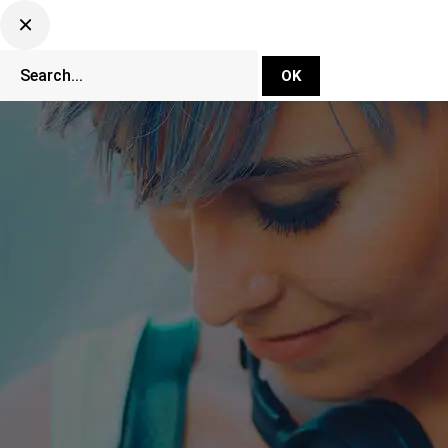
DJ Set Ti
Network
CLUBBING TV 