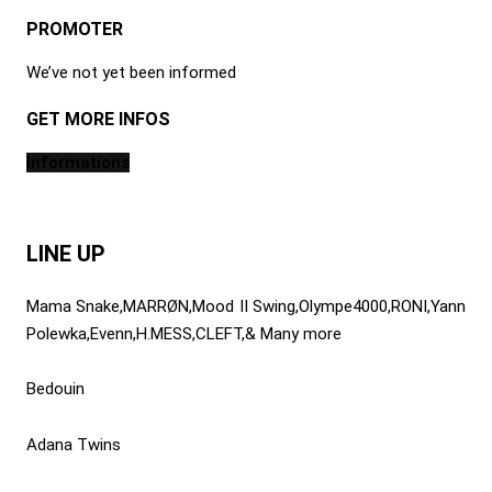
PROMOTER
We’ve not yet been informed
GET MORE INFOS
Informations
LINE UP
Mama Snake,MARRØN,Mood II Swing,Olympe4000,RONI,Yann
Polewka,Evenn,H.MESS,CLEFT,& Many more
Bedouin
Adana Twins