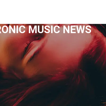
me machine
Live TV
Videos
News
Features
RONIC MUSIC NEWS