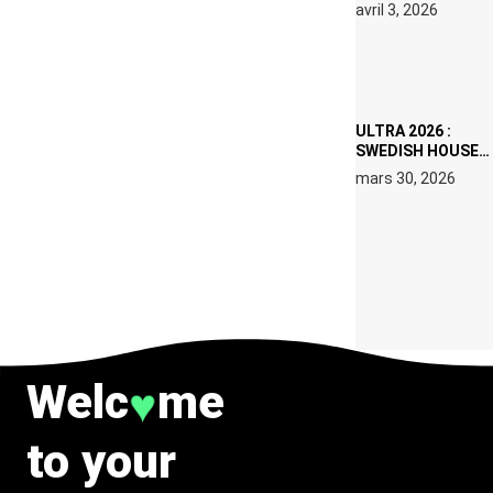
RÉSIDENCE DJ
avril 3, 2026
SET DE QUATRE
DATES À PACHA
IBIZA EN JUILLET
2026
ULTRA 2026 :
SWEDISH HOUSE
MAFIA RETROUVE
mars 30, 2026
ERIC PRYDZ DANS
UN MOMENT
CHARGÉ DE
SYMBOLE
Welc
me
♥
to your