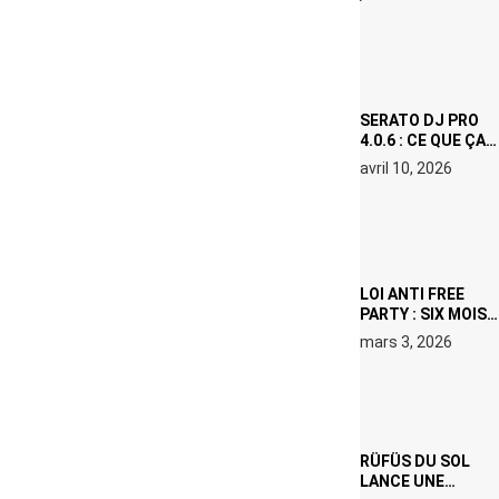
(NETFLIX) : AVICII,
OU LE DOUBLE
VISAGE D’UNE
ICÔNE
SURCHAUFFÉE
SERATO DJ PRO
4.0.6 : CE QUE ÇA
CHANGE, MÊME SI
avril 10, 2026
VOUS N’ÊTES NI
DJ NI
PRODUCTEUR·ICE
LOI ANTI FREE
PARTY : SIX MOIS
DE PRISON ET 5
mars 3, 2026
000 € D’AMENDE
PROPOSÉS LE 9
AVRIL
RÜFÜS DU SOL
LANCE UNE