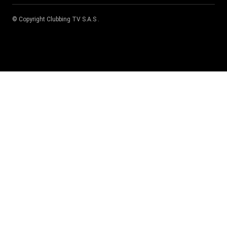
© Copyright
Clubbing TV S.A.S
.