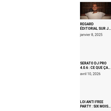
REGARD
ÉDITORIAL SUR JE
M’APPELLE TIM
janvier 8, 2025
(NETFLIX) : AVICII,
OU LE DOUBLE
VISAGE D’UNE
ICÔNE
SURCHAUFFÉE
SERATO DJ PRO
4.0.6 : CE QUE ÇA
CHANGE, MÊME SI
avril 10, 2026
VOUS N’ÊTES NI
DJ NI
PRODUCTEUR·ICE
LOI ANTI FREE
PARTY : SIX MOIS
DE PRISON ET 5