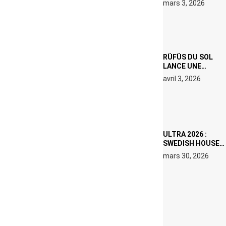
mars 3, 2026
000 € D’AMENDE
PROPOSÉS LE 9
AVRIL
RÜFÜS DU SOL
LANCE UNE
RÉSIDENCE DJ
avril 3, 2026
SET DE QUATRE
DATES À PACHA
IBIZA EN JUILLET
2026
ULTRA 2026 :
SWEDISH HOUSE
MAFIA RETROUVE
mars 30, 2026
ERIC PRYDZ DANS
UN MOMENT
CHARGÉ DE
SYMBOLE