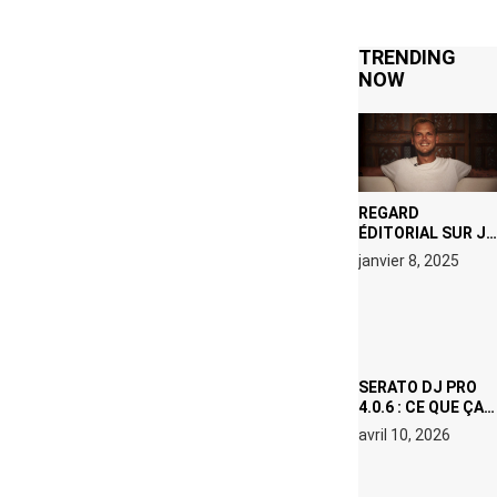
TRENDING
NOW
REGARD
ÉDITORIAL SUR JE
M’APPELLE TIM
janvier 8, 2025
(NETFLIX) : AVICII,
OU LE DOUBLE
VISAGE D’UNE
ICÔNE
SURCHAUFFÉE
SERATO DJ PRO
4.0.6 : CE QUE ÇA
CHANGE, MÊME SI
avril 10, 2026
VOUS N’ÊTES NI
DJ NI
PRODUCTEUR·ICE