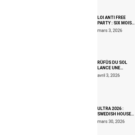
LOI ANTI FREE
PARTY : SIX MOIS
DE PRISON ET 5
mars 3, 2026
000 € D’AMENDE
PROPOSÉS LE 9
AVRIL
RÜFÜS DU SOL
LANCE UNE
RÉSIDENCE DJ
avril 3, 2026
SET DE QUATRE
DATES À PACHA
IBIZA EN JUILLET
2026
ULTRA 2026 :
SWEDISH HOUSE
MAFIA RETROUVE
mars 30, 2026
ERIC PRYDZ DANS
UN MOMENT