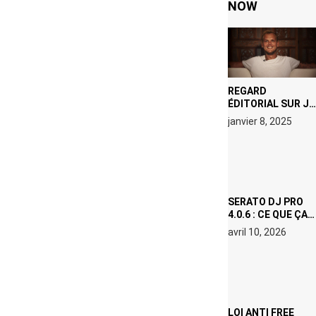
NOW
REGARD
ÉDITORIAL SUR JE
M’APPELLE TIM
janvier 8, 2025
(NETFLIX) : AVICII,
OU LE DOUBLE
VISAGE D’UNE
ICÔNE
SURCHAUFFÉE
SERATO DJ PRO
4.0.6 : CE QUE ÇA
CHANGE, MÊME SI
avril 10, 2026
VOUS N’ÊTES NI
DJ NI
PRODUCTEUR·ICE
LOI ANTI FREE