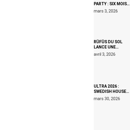
PARTY : SIX MOIS
DE PRISON ET 5
mars 3, 2026
000 € D’AMENDE
PROPOSÉS LE 9
AVRIL
RÜFÜS DU SOL
LANCE UNE
RÉSIDENCE DJ
avril 3, 2026
SET DE QUATRE
DATES À PACHA
IBIZA EN JUILLET
2026
ULTRA 2026 :
SWEDISH HOUSE
MAFIA RETROUVE
mars 30, 2026
ERIC PRYDZ DANS
UN MOMENT
CHARGÉ DE
SYMBOLE