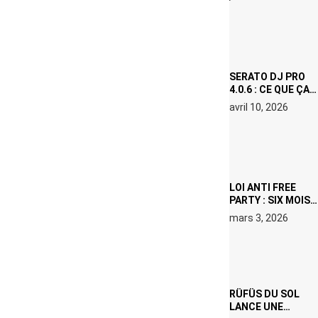
(NETFLIX) : AVICII,
OU LE DOUBLE
VISAGE D’UNE
ICÔNE
SURCHAUFFÉE
SERATO DJ PRO
4.0.6 : CE QUE ÇA
CHANGE, MÊME SI
avril 10, 2026
VOUS N’ÊTES NI
DJ NI
PRODUCTEUR·ICE
LOI ANTI FREE
PARTY : SIX MOIS
DE PRISON ET 5
mars 3, 2026
000 € D’AMENDE
PROPOSÉS LE 9
AVRIL
RÜFÜS DU SOL
LANCE UNE