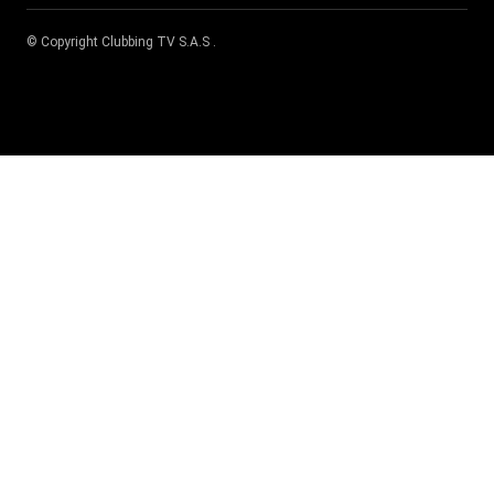
© Copyright
Clubbing TV S.A.S
.