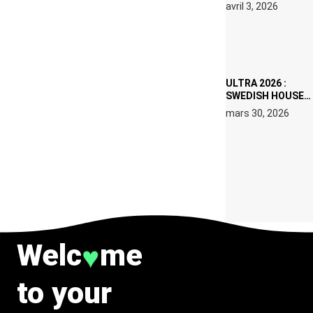
RÉSIDENCE DJ
avril 3, 2026
SET DE QUATRE
DATES À PACHA
IBIZA EN JUILLET
2026
ULTRA 2026 :
SWEDISH HOUSE
MAFIA RETROUVE
mars 30, 2026
ERIC PRYDZ DANS
UN MOMENT
CHARGÉ DE
SYMBOLE
Welc
me
♥
to your