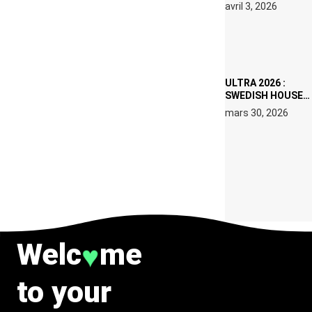
RÉSIDENCE DJ
avril 3, 2026
SET DE QUATRE
DATES À PACHA
IBIZA EN JUILLET
2026
ULTRA 2026 :
SWEDISH HOUSE
MAFIA RETROUVE
mars 30, 2026
ERIC PRYDZ DANS
UN MOMENT
CHARGÉ DE
SYMBOLE
Welc
me
♥
to your