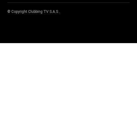
© Copyright
Clubbing TV S.A.S
.