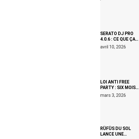
(NETFLIX) : AVICII,
OU LE DOUBLE
VISAGE D’UNE
ICÔNE
SURCHAUFFÉE
SERATO DJ PRO
4.0.6 : CE QUE ÇA
CHANGE, MÊME SI
avril 10, 2026
VOUS N’ÊTES NI
DJ NI
PRODUCTEUR·ICE
LOI ANTI FREE
PARTY : SIX MOIS
DE PRISON ET 5
mars 3, 2026
000 € D’AMENDE
PROPOSÉS LE 9
AVRIL
RÜFÜS DU SOL
LANCE UNE