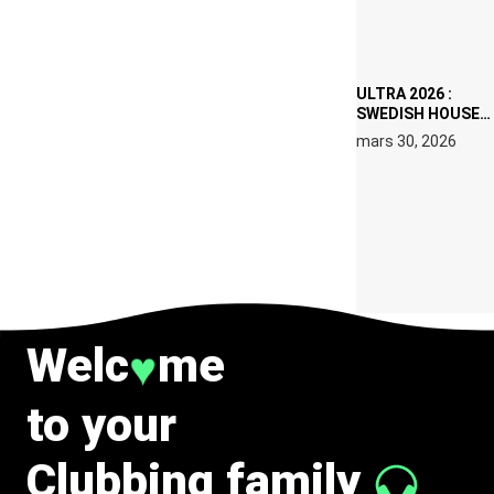
DATES À PACHA
IBIZA EN JUILLET
2026
ULTRA 2026 :
SWEDISH HOUSE
MAFIA RETROUVE
mars 30, 2026
ERIC PRYDZ DANS
UN MOMENT
CHARGÉ DE
SYMBOLE
Welc
me
♥
to your
Clubbing family