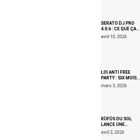
VISAGE D’UNE
ICÔNE
SURCHAUFFÉE
SERATO DJ PRO
4.0.6 : CE QUE ÇA
CHANGE, MÊME SI
avril 10, 2026
VOUS N’ÊTES NI
DJ NI
PRODUCTEUR·ICE
LOI ANTI FREE
PARTY : SIX MOIS
DE PRISON ET 5
mars 3, 2026
000 € D’AMENDE
PROPOSÉS LE 9
AVRIL
RÜFÜS DU SOL
LANCE UNE
RÉSIDENCE DJ
avril 3, 2026
SET DE QUATRE