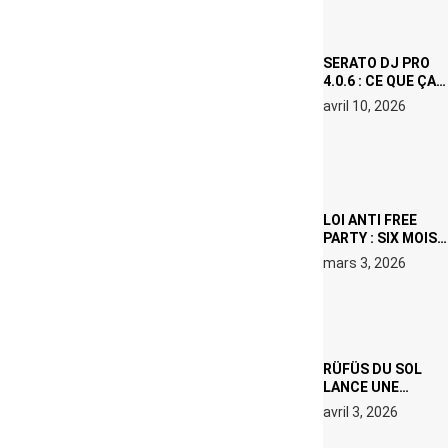
ICÔNE
SURCHAUFFÉE
SERATO DJ PRO
4.0.6 : CE QUE ÇA
CHANGE, MÊME SI
avril 10, 2026
VOUS N’ÊTES NI
DJ NI
PRODUCTEUR·ICE
LOI ANTI FREE
PARTY : SIX MOIS
DE PRISON ET 5
mars 3, 2026
000 € D’AMENDE
PROPOSÉS LE 9
AVRIL
RÜFÜS DU SOL
LANCE UNE
RÉSIDENCE DJ
avril 3, 2026
SET DE QUATRE
DATES À PACHA