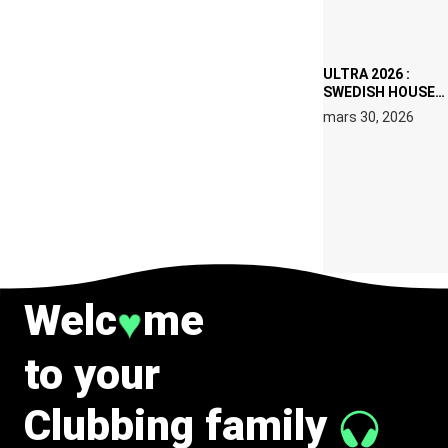
IBIZA EN JUILLET
2026
ULTRA 2026 :
SWEDISH HOUSE
MAFIA RETROUVE
mars 30, 2026
ERIC PRYDZ DANS
UN MOMENT
CHARGÉ DE
SYMBOLE
Welc
me
♥
to your
Clubbing family