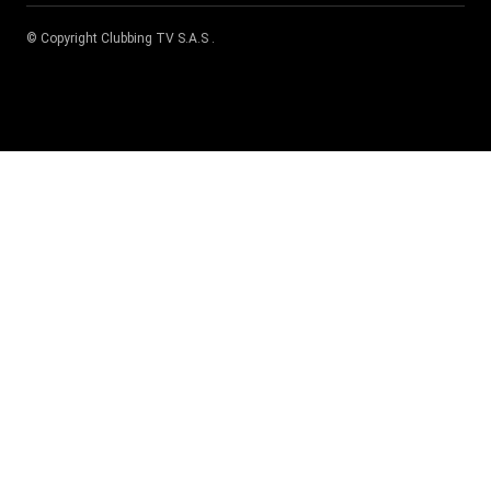
© Copyright
Clubbing TV S.A.S
.