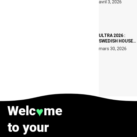
avril 3, 2026
SET DE QUATRE
DATES À PACHA
IBIZA EN JUILLET
2026
ULTRA 2026 :
SWEDISH HOUSE
MAFIA RETROUVE
mars 30, 2026
ERIC PRYDZ DANS
UN MOMENT
CHARGÉ DE
SYMBOLE
Welc
me
♥
to your