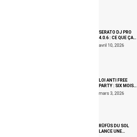
(NETFLIX) : AVICII,
OU LE DOUBLE
VISAGE D’UNE
ICÔNE
SURCHAUFFÉE
SERATO DJ PRO
4.0.6 : CE QUE ÇA
CHANGE, MÊME SI
avril 10, 2026
VOUS N’ÊTES NI
DJ NI
PRODUCTEUR·ICE
LOI ANTI FREE
PARTY : SIX MOIS
DE PRISON ET 5
mars 3, 2026
000 € D’AMENDE
PROPOSÉS LE 9
AVRIL
RÜFÜS DU SOL
LANCE UNE
RÉSIDENCE DJ