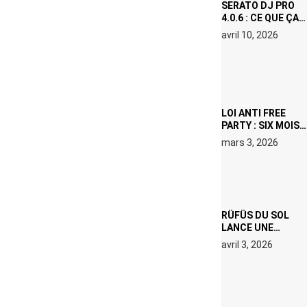
SERATO DJ PRO
4.0.6 : CE QUE ÇA
CHANGE, MÊME SI
avril 10, 2026
VOUS N’ÊTES NI
DJ NI
PRODUCTEUR·ICE
LOI ANTI FREE
PARTY : SIX MOIS
DE PRISON ET 5
mars 3, 2026
000 € D’AMENDE
PROPOSÉS LE 9
AVRIL
RÜFÜS DU SOL
LANCE UNE
RÉSIDENCE DJ
avril 3, 2026
SET DE QUATRE
DATES À PACHA
IBIZA EN JUILLET
2026