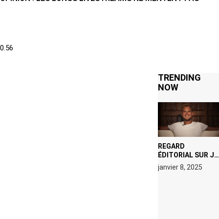
TRENDING
NOW
REGARD
ÉDITORIAL SUR JE
M’APPELLE TIM
janvier 8, 2025
(NETFLIX) : AVICII,
OU LE DOUBLE
VISAGE D’UNE
ICÔNE
SURCHAUFFÉE