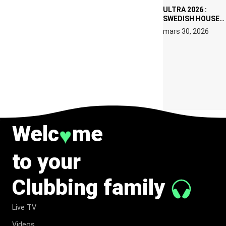
ULTRA 2026 :
SWEDISH HOUSE
MAFIA RETROUVE
mars 30, 2026
ERIC PRYDZ DANS
UN MOMENT
CHARGÉ DE
SYMBOLE
Welc
me
♥
to your
Clubbing family
Live TV
Videos