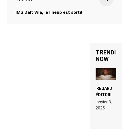
IMS Dalt Vila, le lineup est sorti!
TRENDING
NOW
REGARD
ÉDITORIAL
SUR JE
janvier 8,
M’APPELLE
2025
TIM
(NETFLIX)
: AVICII,
OU LE