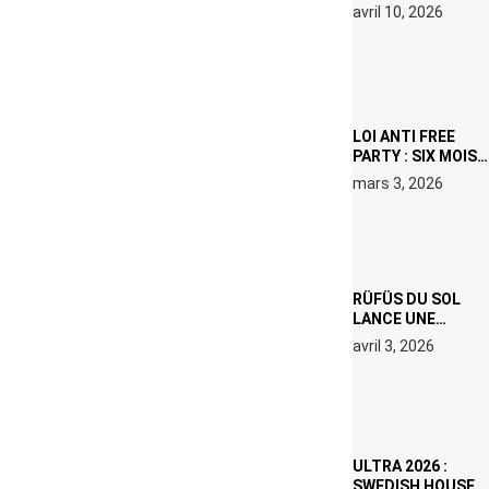
CHANGE, MÊME SI
avril 10, 2026
VOUS N’ÊTES NI
DJ NI
PRODUCTEUR·ICE
LOI ANTI FREE
PARTY : SIX MOIS
DE PRISON ET 5
mars 3, 2026
000 € D’AMENDE
PROPOSÉS LE 9
AVRIL
RÜFÜS DU SOL
LANCE UNE
RÉSIDENCE DJ
avril 3, 2026
SET DE QUATRE
DATES À PACHA
IBIZA EN JUILLET
2026
ULTRA 2026 :
SWEDISH HOUSE