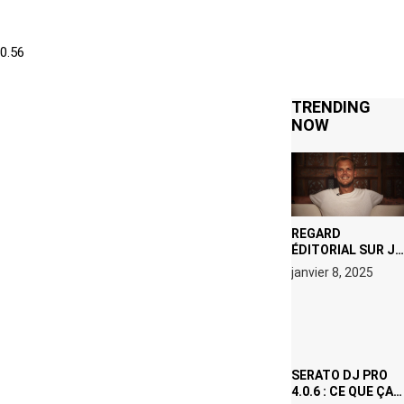
TRENDING
NOW
REGARD
ÉDITORIAL SUR JE
M’APPELLE TIM
janvier 8, 2025
(NETFLIX) : AVICII,
OU LE DOUBLE
VISAGE D’UNE
ICÔNE
SURCHAUFFÉE
SERATO DJ PRO
4.0.6 : CE QUE ÇA