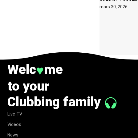
MAFIA RETROUVE
mars 30, 2026
ERIC PRYDZ DANS
UN MOMENT
CHARGÉ DE
SYMBOLE
Welc
me
♥
to your
Clubbing family
Live TV
Videos
News