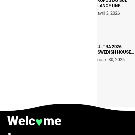
RÜFÜS DU SOL
LANCE UNE
RÉSIDENCE DJ
avril 3, 2026
SET DE QUATRE
DATES À PACHA
IBIZA EN JUILLET
2026
ULTRA 2026 :
SWEDISH HOUSE
MAFIA RETROUVE
mars 30, 2026
ERIC PRYDZ DANS
UN MOMENT
CHARGÉ DE
SYMBOLE
Welc
me
♥