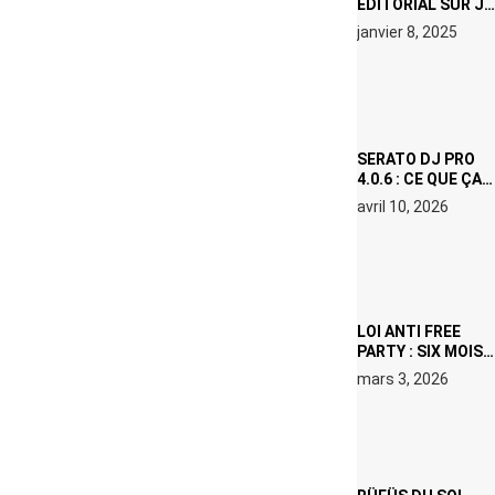
ÉDITORIAL SUR JE
M’APPELLE TIM
janvier 8, 2025
(NETFLIX) : AVICII,
OU LE DOUBLE
VISAGE D’UNE
ICÔNE
SURCHAUFFÉE
SERATO DJ PRO
4.0.6 : CE QUE ÇA
CHANGE, MÊME SI
avril 10, 2026
VOUS N’ÊTES NI
DJ NI
PRODUCTEUR·ICE
LOI ANTI FREE
PARTY : SIX MOIS
DE PRISON ET 5
mars 3, 2026
000 € D’AMENDE
PROPOSÉS LE 9
AVRIL