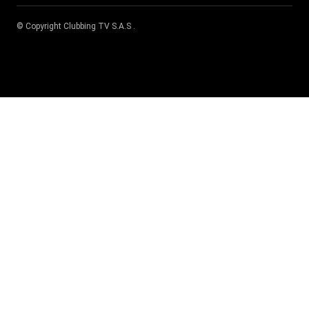
© Copyright
Clubbing TV S.A.S
.