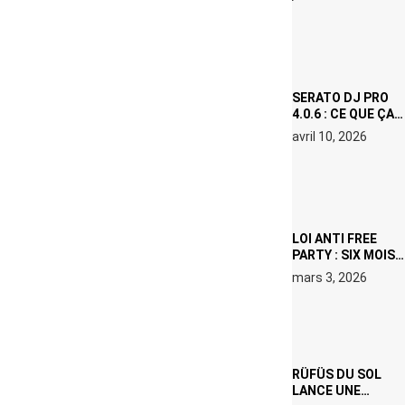
(NETFLIX) : AVICII,
OU LE DOUBLE
VISAGE D’UNE
ICÔNE
SURCHAUFFÉE
SERATO DJ PRO
4.0.6 : CE QUE ÇA
CHANGE, MÊME SI
avril 10, 2026
VOUS N’ÊTES NI
DJ NI
PRODUCTEUR·ICE
LOI ANTI FREE
PARTY : SIX MOIS
DE PRISON ET 5
mars 3, 2026
000 € D’AMENDE
PROPOSÉS LE 9
AVRIL
RÜFÜS DU SOL
LANCE UNE