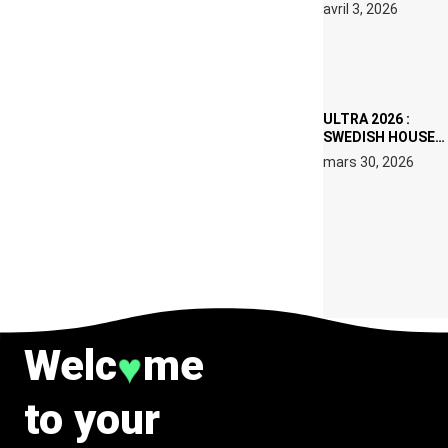
RÉSIDENCE DJ
avril 3, 2026
SET DE QUATRE
DATES À PACHA
IBIZA EN JUILLET
2026
ULTRA 2026 :
SWEDISH HOUSE
MAFIA RETROUVE
mars 30, 2026
ERIC PRYDZ DANS
UN MOMENT
CHARGÉ DE
SYMBOLE
Welc
me
♥
to your