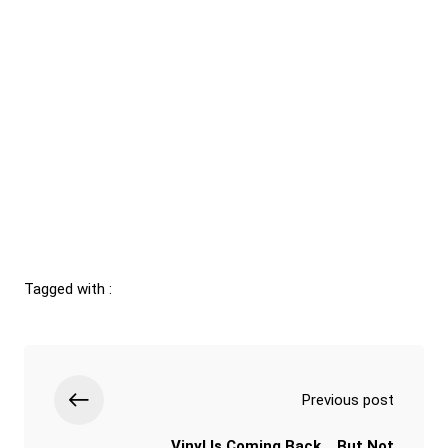
Tagged with :
Previous post
Vinyl Is Coming Back… But Not