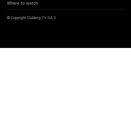
Where to watch
© Copyright
Clubbing TV S.A.S
.