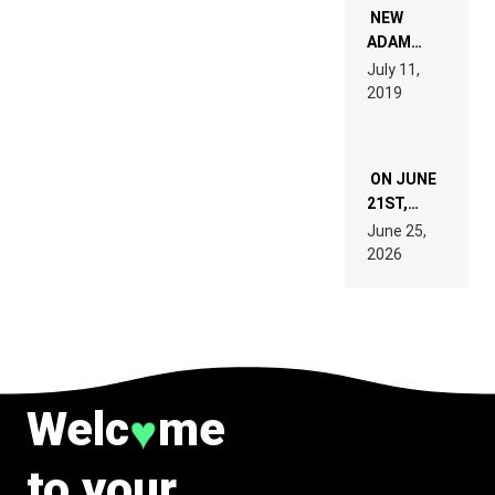
WANT TO
NEW
READ 46
ADAM
PAGES OF
BEYER
July 11,
TECH
REMIX
2019
SPECIFICATIONS
ON JUNE
21ST,
PARIS WAS
June 25,
SUPPOSED
2026
TO
BELONG
TO MUSIC.
Welc
me
♥
to your