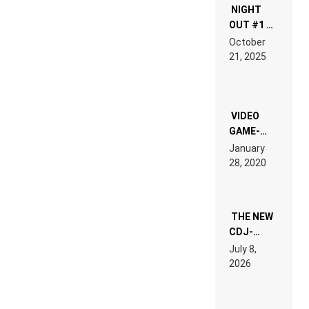
NIGHT
OUT #1 –
RDV IN
October
HARDTECHNO
21, 2025
LAND:
CHRONICLE
OF THE
“NEW
EDM”
VIDEO
GAME-
LIKE “ON &
January
ON” IS AN
28, 2020
EXPERIENCE!
THE NEW
CDJ-
1500X
July 8,
EXPLAINED
2026
FOR
PEOPLE
WHO DO
NOT