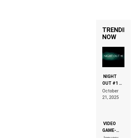
TRENDING
NOW
NIGHT
OUT #1 –
RDV IN
October
HARDTECHNO
21, 2025
LAND:
CHRONICLE
OF THE
“NEW
EDM”
VIDEO
GAME-
LIKE “ON &