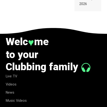
SUPPOSED
2026
TO
BELONG
TO MUSIC.
Welc
me
♥
to your
Clubbing family
Live TV
Videos
News
Music Videos