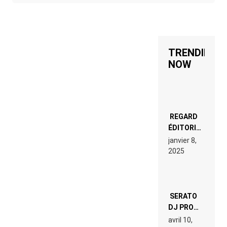
TRENDING
NOW
REGARD
ÉDITORIAL
SUR JE
janvier 8,
M’APPELLE
2025
TIM
(NETFLIX)
: AVICII,
OU LE
DOUBLE
SERATO
VISAGE
DJ PRO
D’UNE
4.0.6 : CE
ICÔNE
avril 10,
QUE ÇA