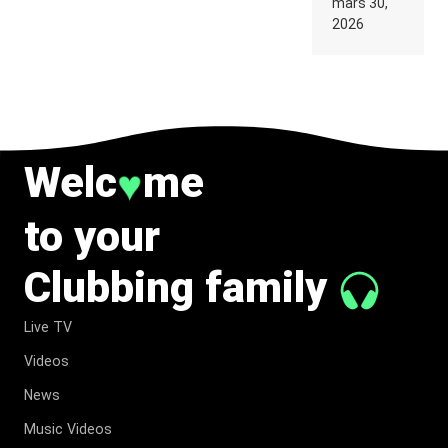
2026
mars 30,
HOUSE
2026
MAFIA
RETROUVE
ERIC
PRYDZ
DANS UN
MOMENT
CHARGÉ
DE
Welc
me
♥
SYMBOLE
to your
Clubbing family
Live TV
Videos
News
Music Videos