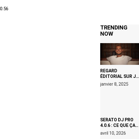
TRENDING
NOW
REGARD
ÉDITORIAL SUR JE
M’APPELLE TIM
janvier 8, 2025
(NETFLIX) : AVICII,
OU LE DOUBLE
VISAGE D’UNE
ICÔNE
SURCHAUFFÉE
SERATO DJ PRO
4.0.6 : CE QUE ÇA
CHANGE, MÊME SI
avril 10, 2026
VOUS N’ÊTES NI