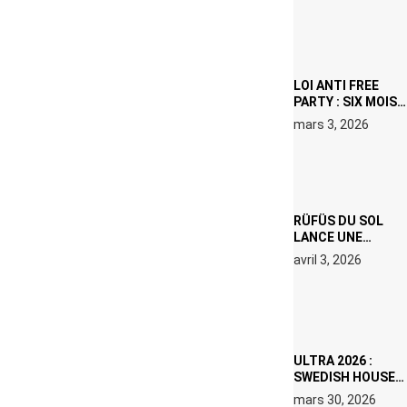
DJ NI
PRODUCTEUR·ICE
LOI ANTI FREE
PARTY : SIX MOIS
DE PRISON ET 5
mars 3, 2026
000 € D’AMENDE
PROPOSÉS LE 9
AVRIL
RÜFÜS DU SOL
LANCE UNE
RÉSIDENCE DJ
avril 3, 2026
SET DE QUATRE
DATES À PACHA
IBIZA EN JUILLET
2026
ULTRA 2026 :
SWEDISH HOUSE
MAFIA RETROUVE
mars 30, 2026