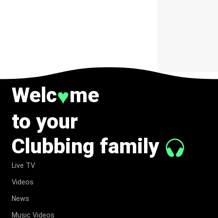
ERIC PRYDZ DANS
UN MOMENT
CHARGÉ DE
SYMBOLE
Welc
me
♥
to your
Clubbing family
Live TV
Videos
News
Music Videos