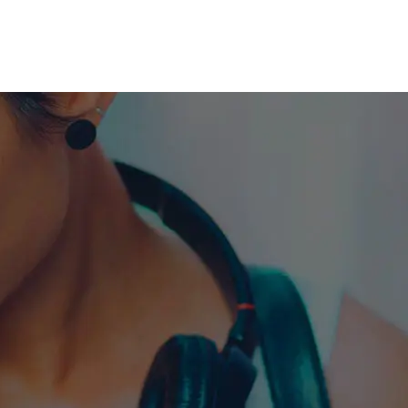
me machine
Live TV
Videos
News
Features
NETWORK