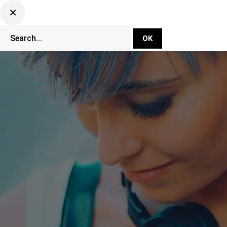
DJ Set Ti
Network
CLUBBING TV 