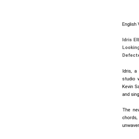
English 
Idris El
Lookin
Defect
Idris, 
studio 
Kevin S
and sing
The new
chords,
unwaveri