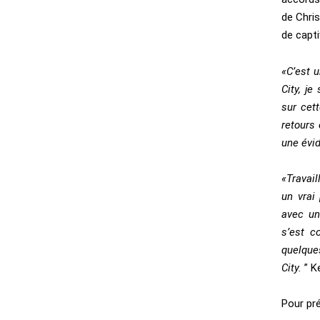
de Chri
de capti
«C’est u
City, je
sur cet
retours 
une évi
«Travail
un vrai
avec un
s’est c
quelque
City.
” K
Pour pr