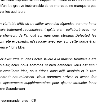
sti’an. Le groove inébranlable de ce morceau ne manquera pas
ver les auditeurs.
n véritable kiffe de travailler avec des légendes comme Inner
 suis tellement reconnaissant qu’ils aient collaboré avec moi
te chanson. Je l’ai joué sur mes deux streams Defected
, les
ont été excellents, m’associer avec eux sur cette sortie était
dence.”
Idris Elba
ler avec Idris ici dans notre studio à la maison familiale a été
 plaisir, nous nous sommes si bien entendus. Idris est venu
e excellente idée, nous étions donc déjà inspirés et
le titre
onstruit naturellement. Nous sommes arrivés et avons fait
s ajustements supplémentaires pour ajouter
la
touche Inner
evin Saunderson
é-commander c’est
ICI
!