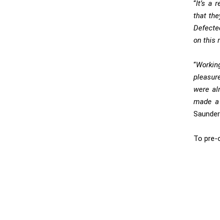
“
It’s a 
that the
Defecte
on this 
“
Working
pleasure
were al
made a 
Saunde
To pre-o