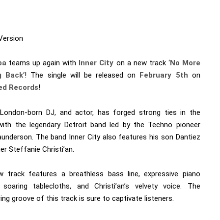
Version
ba
teams up again with
Inner City
on a new track ‘
No More
g Back
‘! The single will be released on
February 5th
on
ed Records
!
a London-born DJ, and actor, has forged strong ties in the
with the legendary Detroit band led by the Techno pioneer
aunderson. The band Inner City also features his son Dantiez
er Steffanie Christi’an.
 track features a breathless bass line, expressive piano
 soaring tablecloths, and Christi’an’s velvety voice. The
ng groove of this track is sure to captivate listeners.