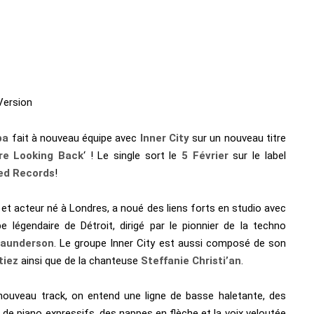
Version
ba
fait à nouveau équipe avec
Inner City
sur un nouveau titre
re Looking Back
‘ ! Le single sort le
5 Février
sur le label
ed Records
!
J et acteur né à Londres, a noué des liens forts en studio avec
pe légendaire de Détroit, dirigé par le pionnier de la techno
Saunderson
. Le groupe Inner City est aussi composé de son
tiez
ainsi que de la chanteuse
Steffanie Christi’an
.
nouveau track, on entend une ligne de basse haletante, des
de piano expressifs, des nappes en flèche et la voix veloutée