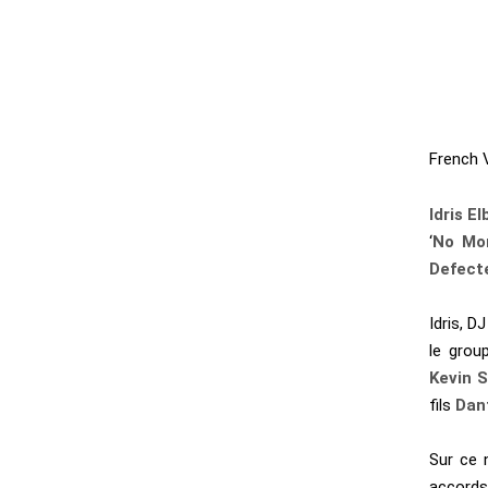
French 
Idris El
‘
No Mo
Defect
Idris, D
le grou
Kevin 
fils
Dan
Sur ce 
accords 