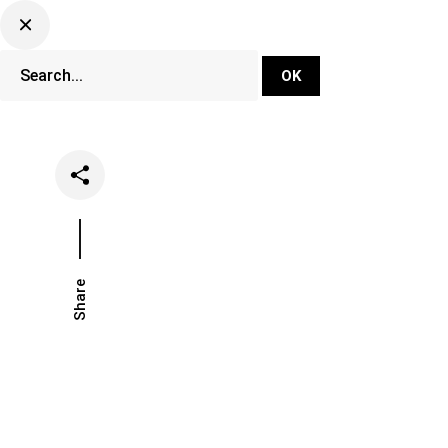
DJ Set Ti
Network
Share
Date
Categor
February 2, 2021
Music