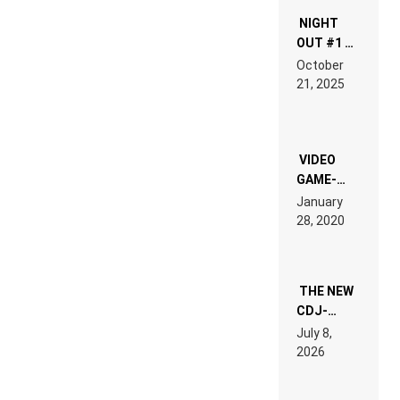
NIGHT
OUT #1 –
RDV IN
October
HARDTECHNO
21, 2025
LAND:
CHRONICLE
OF THE
“NEW
EDM”
VIDEO
GAME-
LIKE “ON &
January
ON” IS AN
28, 2020
EXPERIENCE!
THE NEW
CDJ-
1500X
July 8,
EXPLAINED
2026
FOR
PEOPLE
WHO DO