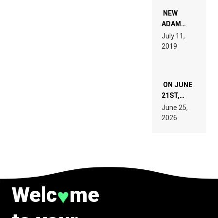
NOT
WANT TO
NEW
READ 46
ADAM
PAGES OF
BEYER
July 11,
TECH
REMIX
2019
SPECIFICATIONS
ON JUNE
21ST,
PARIS WAS
June 25,
SUPPOSED
2026
TO
BELONG
TO MUSIC.
Welc
me
♥