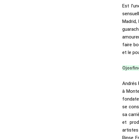
Est l’u
sensue
Madrid, 
guarach
amoureu
faire bo
et le p
Ojosfin
Andrés F
à Monte
fondate
se cons
sa carri
et prod
artiste
Rinse F