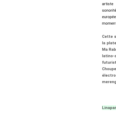
artiste
sonori
europée
moments
Cette s
la pla
Ma Rab
latino
futuri
Choupe
électr
mereng
Linapar