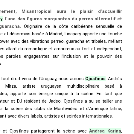
rement, Misantropical aura le plaisir d’accueillir
ry
,
l’une des figures marquantes du perreo alternatif et
guaracha.
Originaire de la côte caribéenne sensuelle de
e et désormais basée à Madrid, Linapary apporte une touche
power avec des vibrations perreo, guaracha et tribales, mêlant
les allant du romantique et amoureux au fort et indépendant,
s paroles engageantes sur l’inclusion et le pouvoir des
.
, tout droit venu de l’Uruguay, nous aurons
Ojosfinos
. Andrés
he Mirza, artiste uruguayen multidisciplinaire basé à
deo, apporte son énergie unique à la scène. En tant que
teur et DJ résident de Jadeo, Ojosfinos a su se tailler une
ur la scène des clubs de Montevideo et d’Amérique latine,
ant avec divers labels, artistes et soirées internationales.
y et Ojosfinos partageront la scène avec
Andrea Karina
,