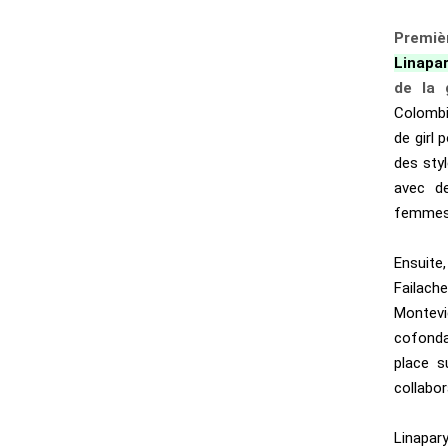
Premiè
Linapa
de la 
Colombi
de girl 
des sty
avec de
femmes
Ensuite
Failac
Montevi
cofonda
place s
collabor
Linapar