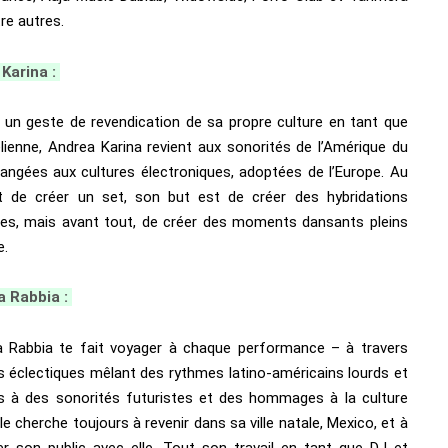
re autres.
Karina :
n geste de revendication de sa propre culture en tant que
lienne, Andrea Karina revient aux sonorités de l’Amérique du
angées aux cultures électroniques, adoptées de l’Europe. Au
de créer un set, son but est de créer des hybridations
rées, mais avant tout, de créer des moments dansants pleins
e.
a Rabbia :
 Rabbia te fait voyager à chaque performance – à travers
s éclectiques mêlant des rythmes latino-américains lourds et
 à des sonorités futuristes et des hommages à la culture
le cherche toujours à revenir dans sa ville natale, Mexico, et à
 son public avec elle. Tout son travail en tant que DJ et