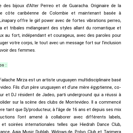
ne des bijoux d’Alter Perreo et de Guaracha. Originaire de la
lle côte caribéenne de Colombie et maintenant basée à
Linapary offre le girl power avec de fortes vibrations perreo,
a et tribales mélangeant des styles allant du romantique et
x au fort, indépendant et courageux, avec des paroles pour
uger votre corps, le tout avec un message fort sur l’inclusion
ouvoir des femmes.
os :
ailache Mirza est un artiste uruguayen multidisciplinaire basé
video. Fils d’un père uruguayen et d’une mère égyptienne, co-
ur et DJ résident de Jadeo, parti underground qui a réussi à
olider sur la scène des clubs de Montevideo. Il a commencé
ère tant que Dj/producteur, à l’âge de 16 ans et depuis ses mix
uctions l’ont amené à collaborer avec différents labels,
s et soirées internationales telles que Hiedrah Dance Club,
rance, Aaja Music Dublab, Widows.de, Polvo Club et Tarimera