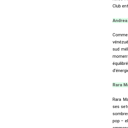
Club ent
Andrea 
Comme u
vénézué
sud mél
moment 
équilib
d’énergi
Rara M
Rara Ma
ses set
sombres
pop – el
emmener