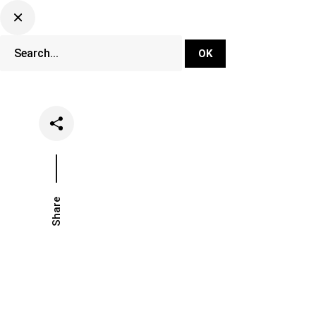
DJ Set Ti
Network
Share
Date
Categories
May 3, 2024
Clubs
Event