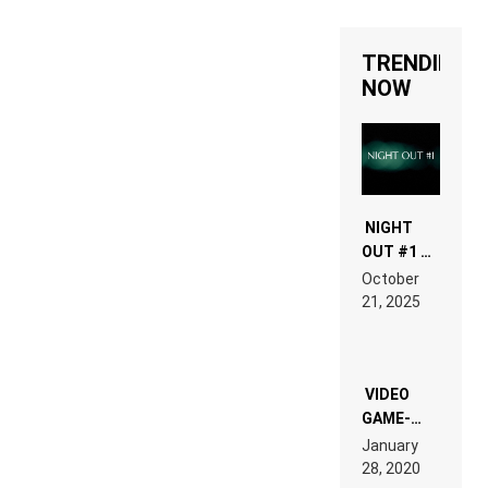
TRENDING
NOW
NIGHT
OUT #1 –
RDV IN
October
HARDTECHNO
21, 2025
LAND:
CHRONICLE
OF THE
“NEW
EDM”
VIDEO
GAME-
LIKE “ON &
January
ON” IS AN
28, 2020
EXPERIENCE!