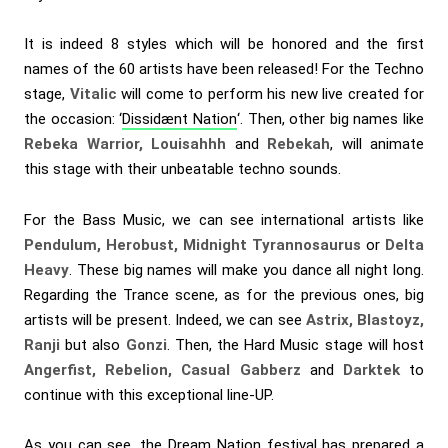
It is indeed 8 styles which will be honored and the first
names of the 60 artists have been released! For the Techno
stage,
Vitalic
will come to perform his new live created for
the occasion: ‘
Dissidænt Nation
‘. Then, other big names like
Rebeka Warrior, Louisahhh
and
Rebekah
, will animate
this stage with their unbeatable techno sounds.
For the Bass Music, we can see international artists like
Pendulum, Herobust, Midnight Tyrannosaurus
or
Delta
Heavy
. These big names will make you dance all night long.
Regarding the Trance scene, as for the previous ones, big
artists will be present. Indeed, we can see
Astrix, Blastoyz,
Ranji
but also
Gonzi
. Then, the Hard Music stage will host
Angerfist, Rebelion, Casual Gabberz
and
Darktek
to
continue with this exceptional line-UP.
As you can see, the Dream Nation festival has prepared a