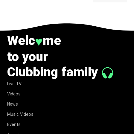
BELONG
TO MUSIC.
Welc
me
♥
to your
Clubbing family
Live TV
Videos
News
Music Videos
Events